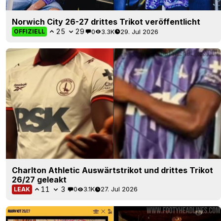
Norwich City 26-27 drittes Trikot veröffentlicht
25
29
0
3.3K
29. Jul 2026
OFFIZIELL
Charlton Athletic Auswärtstrikot und drittes Trikot
26/27 geleakt
11
3
0
3.1K
27. Jul 2026
LEAK