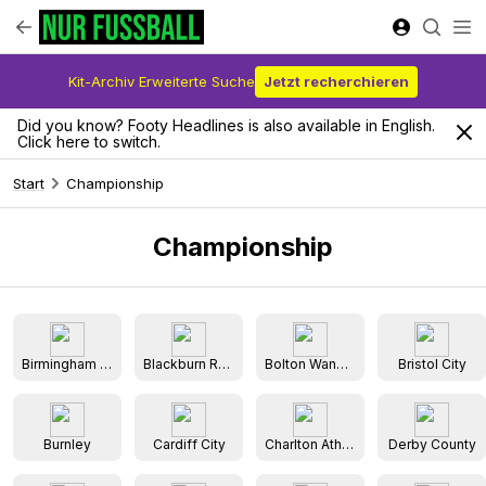
Kit-Archiv Erweiterte Suche
Jetzt recherchieren
Did you know? Footy Headlines is also available in English.
Click here to switch.
Start
Championship
Championship
Birmingham City
Blackburn Rovers
Bolton Wanderers
Bristol City
Burnley
Cardiff City
Charlton Athletic
Derby County