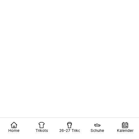
Schluss mit Macron: Umbro präsentiert das
Auswärtstrikot der Blackburn Rovers für die Saison
26/27 – Crystal-Palace-Vibes
9
9
0
674
23 Std.
Home
Trikots
26-27 Trikots
Schuhe
Kalender