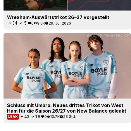
Wrexham-Auswärtstrikot 26–27 vorgestellt
34
5
0
9.6K
29. Jul 2026
Schluss mit Umbro: Neues drittes Trikot von West
Ham für die Saison 26/27 von New Balance geleakt
43
16
0
10.7K
23 Std.
LEAK