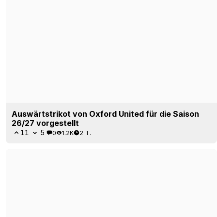
Auswärtstrikot von Oxford United für die Saison
26/27 vorgestellt
11
5
0
1.2K
2 T.
Umbro Blackburn Rovers Auswärtstrikot 26/27
vorgestellt – Schluss mit Macron
27
6
0
1.5K
23 Std.