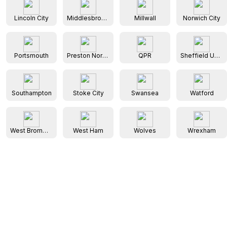
Lincoln City
Middlesbrough
Millwall
Norwich City
Portsmouth
Preston North End
QPR
Sheffield United
Southampton
Stoke City
Swansea
Watford
West Bromwich Albion
West Ham
Wolves
Wrexham