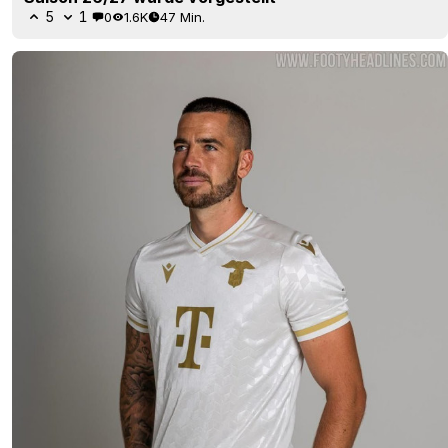
5
1
0
1.6K
47 Min.