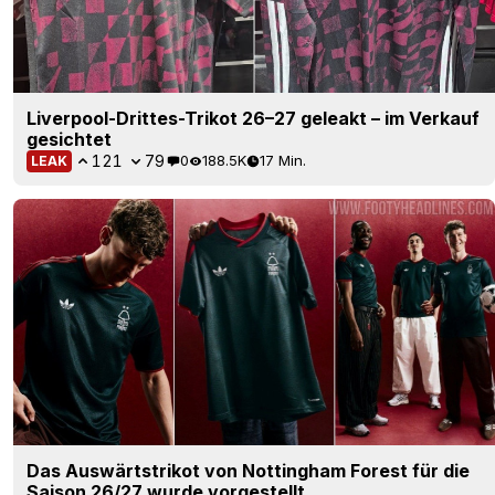
Liverpool-Drittes-Trikot 26–27 geleakt – im Verkauf
gesichtet
121
79
0
188.5K
17 Min.
LEAK
Das Auswärtstrikot von Nottingham Forest für die
Saison 26/27 wurde vorgestellt