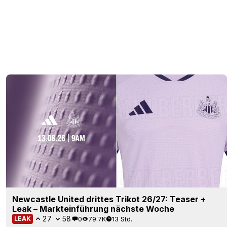
Newcastle United drittes Trikot 26/27: Teaser +
Leak – Markteinführung nächste Woche
27
58
0
79.7K
13 Std.
LEAK