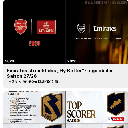
Emirates streicht das „Fly Better“-Logo ab der
Saison 27/28
35
56
0
13.8K
17 Std.