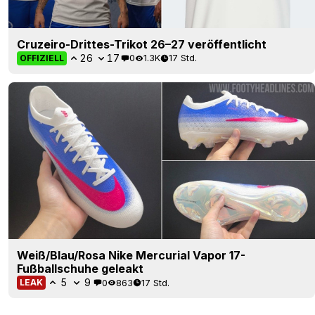
Cruzeiro-Drittes-Trikot 26–27 veröffentlicht
26
17
0
1.3K
17 Std.
OFFIZIELL
Weiß/Blau/Rosa Nike Mercurial Vapor 17-
Fußballschuhe geleakt
5
9
0
863
17 Std.
LEAK