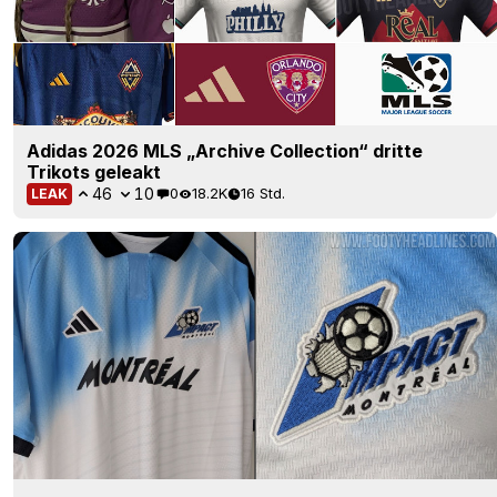
Adidas 2026 MLS „Archive Collection“ dritte
Trikots geleakt
46
10
0
18.2K
16 Std.
LEAK