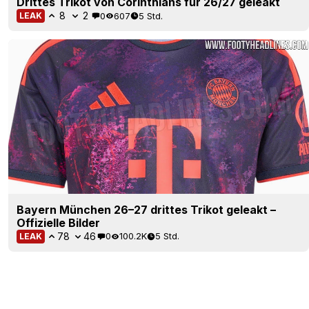
Drittes Trikot von Corinthians für 26/27 geleakt
8
2
0
607
5 Std.
LEAK
Bayern München 26–27 drittes Trikot geleakt –
Offizielle Bilder
78
46
0
100.2K
5 Std.
LEAK