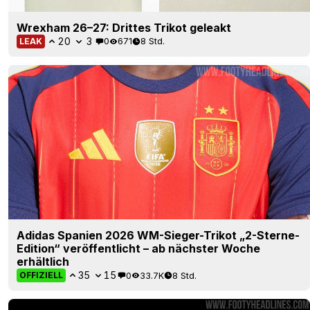
Wrexham 26–27: Drittes Trikot geleakt
20
3
0
671
8 Std.
LEAK
Adidas Spanien 2026 WM-Sieger-Trikot „2-Sterne-
Edition“ veröffentlicht – ab nächster Woche
erhältlich
35
15
0
33.7K
8 Std.
OFFIZIELL