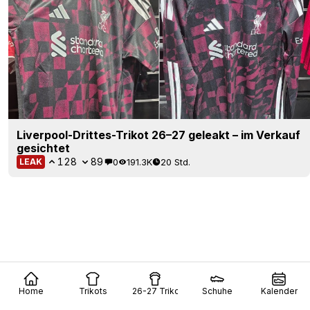
Liverpool-Drittes-Trikot 26–27 geleakt – im Verkauf
gesichtet
128
89
0
191.3K
20 Std.
LEAK
Home
Trikots
26-27 Trikots
Schuhe
Kalender