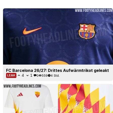
FC Barcelona 26/27: Drittes Aufwärmtrikot geleakt
4
1
0
559
4 Std.
LEAK