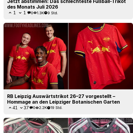
Jetzt abstimmen: Das schlechteste Fußball-Trikot
des Monats Juli 2026
1
1
0
1.3K
9 Std.
RB Leipzig Auswärtstrikot 26–27 vorgestellt –
Hommage an den Leipziger Botanischen Garten
41
37
0
2.2K
19 Std.