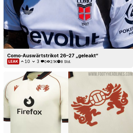
Como-Auswärtstrikot 26–27 „geleakt“
10
3
0
2.1K
8 Std.
LEAK