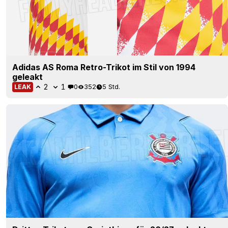
Adidas AS Roma Retro-Trikot im Stil von 1994
geleakt
2
1
0
352
5 Std.
LEAK