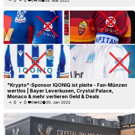
0
0
0
14
26. Mai 2022
"Krypto"-Sponsor IQONIQ ist pleite - Fan-Münzen
wertlos | Bayer Leverkusen, Crystal Palace,
Monaco & mehr verlieren Geld & Deals
0
0
0
62
30. Jan 2022