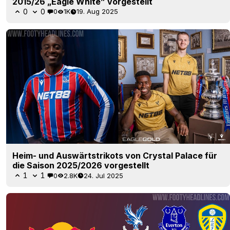
2015/26 „Eagle White” vorgestellt
0
0
0
1K
19. Aug 2025
Heim- und Auswärtstrikots von Crystal Palace für
die Saison 2025/2026 vorgestellt
1
1
0
2.8K
24. Jul 2025