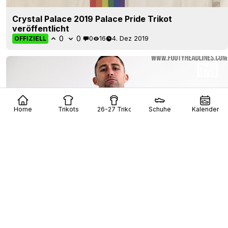
Crystal Palace 2019 Palace Pride Trikot
veröffentlicht
0
0
0
16
4. Dez 2019
OFFIZIELL
Home
Trikots
26-27 Trikots
Schuhe
Kalender
Crystal Palace 19-20 Ausweichtrikot Veröffentlicht
0
0
0
66
6. Aug 2019
OFFIZIELL