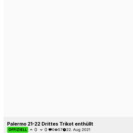
0
0
0
57
22. Aug 2021
OFFIZIELL
Auf dem Spielfeld: Atemberaubendes Palermo 20-
21 120th Anniversary Trikot enthüllt
0
0
0
46
23. Dez 2020
OFFIZIELL