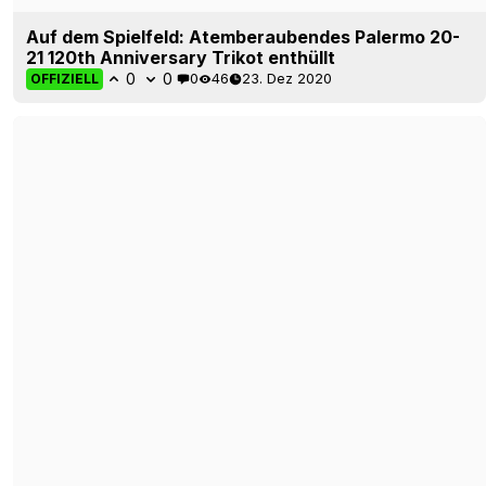
Brandneues SSC Palermo Logo enthüllt + Kappa-
Ausrüstervertrag
0
0
0
71
15. Aug 2019
OFFIZIELL