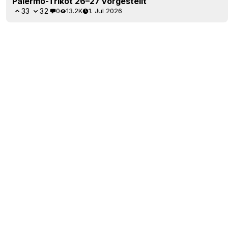
Palermo-Trikot 26–27 vorgestellt
33
32
0
13.2K
1. Jul 2026