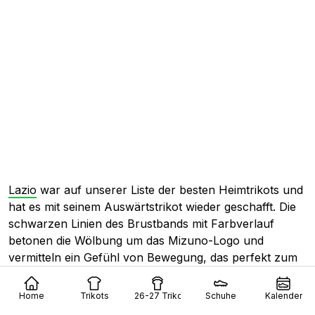
Lazio
war auf unserer Liste der besten Heimtrikots und
hat es mit seinem Auswärtstrikot wieder geschafft. Die
schwarzen Linien des Brustbands mit Farbverlauf
betonen die Wölbung um das Mizuno-Logo und
vermitteln ein Gefühl von Bewegung, das perfekt zum
Laufvogel passt. Das Blau und Gelb sind leuchtend und
stehen in einem perfekten Verhältnis zur schwarzen
Home
Trikots
26-27 Trikots
Schuhe
Kalender
Basis. Als ob das nicht schon genug wäre, gibt es auch