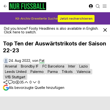
Kit-Archiv Erweiterte Suche
Jetzt recherchieren
Did you know? Footy Headlines is also available in English.
Click here to switch.
Top Ten der Auswärtstrikots der Saison
22-23
24. Aug 2022, von
Pat
Arsenal
Brondby IF
FC Barcelona
Inter
Lazio
Leeds United
Palermo
Parma
Trikots
Valencia
VfB Stuttgart
35
0
0
0
Als bevorzugte Quelle hinzufügen