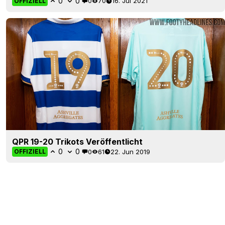
0
0
0
70
16. Jul 2021
OFFIZIELL
QPR 19-20 Trikots Veröffentlicht
0
0
0
61
22. Jun 2019
OFFIZIELL