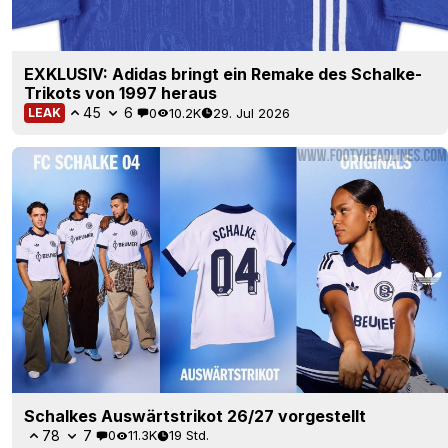
EXKLUSIV: Adidas bringt ein Remake des Schalke-
Trikots von 1997 heraus
45
6
0
10.2K
29. Jul 2026
LEAK
Schalkes Auswärtstrikot 26/27 vorgestellt
78
7
0
11.3K
19 Std.