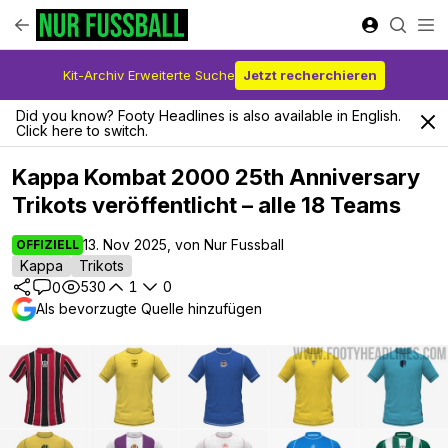
Kit-Archiv Erweiterte Suche
Jetzt recherchieren
Did you know? Footy Headlines is also available in English.
Click here to switch.
Kappa Kombat 2000 25th Anniversary
Trikots veröffentlicht – alle 18 Teams
13. Nov 2025, von Nur Fussball
OFFIZIELL
Kappa
Trikots
530
1
0
0
Als bevorzugte Quelle hinzufügen