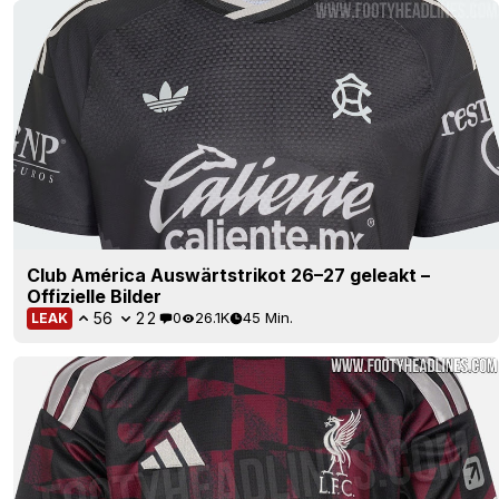
Club América Auswärtstrikot 26–27 geleakt –
Offizielle Bilder
56
22
0
26.1K
45 Min.
LEAK