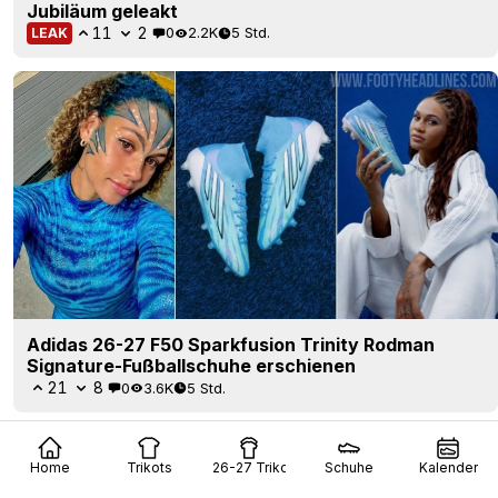
Jubiläum geleakt
11
2
0
2.2K
5 Std.
LEAK
Adidas 26-27 F50 Sparkfusion Trinity Rodman
Signature-Fußballschuhe erschienen
21
8
0
3.6K
5 Std.
Home
Trikots
26-27 Trikots
Schuhe
Kalender