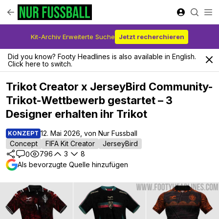
Kit-Archiv Erweiterte Suche
Jetzt recherchieren
Did you know? Footy Headlines is also available in English.
Click here to switch.
Trikot Creator x JerseyBird Community-
Trikot-Wettbewerb gestartet – 3
Designer erhalten ihr Trikot
12. Mai 2026, von Nur Fussball
KONZEPT
Concept
FIFA Kit Creator
JerseyBird
796
3
8
0
Als bevorzugte Quelle hinzufügen