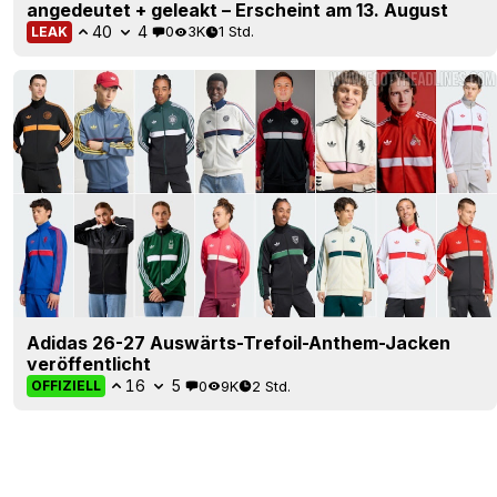
angedeutet + geleakt – Erscheint am 13. August
40
4
0
3K
1 Std.
LEAK
Adidas 26-27 Auswärts-Trefoil-Anthem-Jacken
veröffentlicht
16
5
0
9K
2 Std.
OFFIZIELL