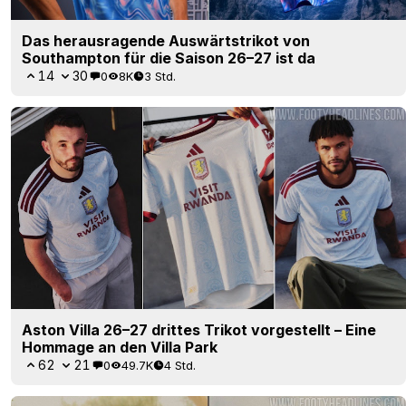
Das herausragende Auswärtstrikot von
Southampton für die Saison 26–27 ist da
14
30
0
8K
3 Std.
Aston Villa 26–27 drittes Trikot vorgestellt – Eine
Hommage an den Villa Park
62
21
0
49.7K
4 Std.