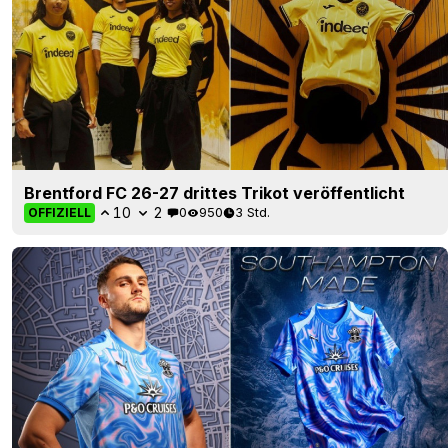
Brentford FC 26-27 drittes Trikot veröffentlicht
10
2
0
950
3 Std.
OFFIZIELL