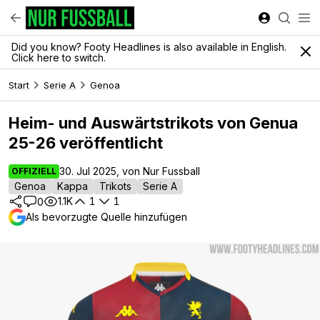
Did you know? Footy Headlines is also available in English.
Click here to switch.
Start
Serie A
Genoa
Heim- und Auswärtstrikots von Genua
25-26 veröffentlicht
30. Jul 2025, von Nur Fussball
OFFIZIELL
Genoa
Kappa
Trikots
Serie A
1.1K
1
1
0
Als bevorzugte Quelle hinzufügen