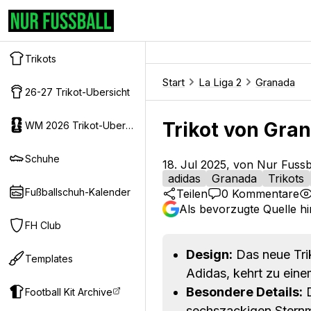
Trikots
Start
La Liga 2
Granada
26-27 Trikot-Ubersicht
Trikot von Gran
WM 2026 Trikot-Ubersicht
Schuhe
18. Jul 2025, von Nur Fussb
adidas
Granada
Trikots
Fußballschuh-Kalender
Teilen
0
Kommentare
Als bevorzugte Quelle h
FH Club
Design:
Das neue Trik
Templates
Adidas, kehrt zu eine
Besondere Details:
D
Football Kit Archive
sechszackigen Sternm