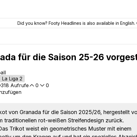
Did you know? Footy Headlines is also available in English. 
ada für die Saison 25-26 vorgest
all
La Liga 2
318
Aufrufe
0
0
inzufügen
ot von Granada für die Saison 2025/26, hergestellt v
m traditionellen rot-weißen Streifendesign zurück.
as Trikot weist ein geometrisches Muster mit einem
otiv um den Kragen auf und hat ein spezielles Abzei