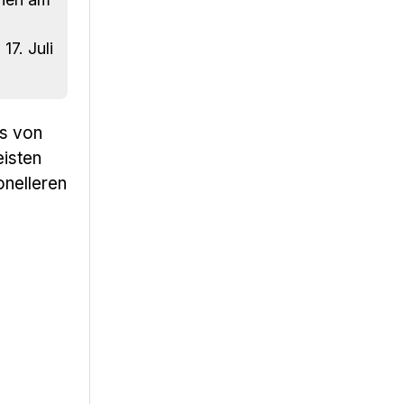
17. Juli
as von
eisten
onelleren