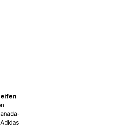
reifen
en
ranada-
 Adidas