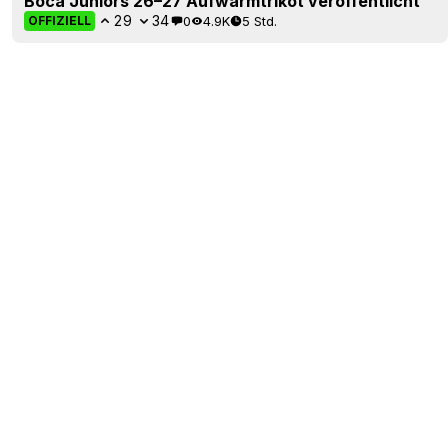
Boca Juniors 26–27 Aufwärmtrikot veröffentlicht
29
34
0
4.9K
5 Std.
OFFIZIELL