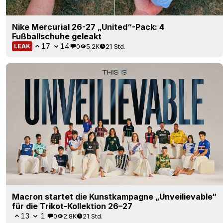
Nike Mercurial 26-27 „United“-Pack: 4
Fußballschuhe geleakt
17
14
0
5.2K
21 Std.
LEAK
Macron startet die Kunstkampagne „Unveilievable“
für die Trikot-Kollektion 26–27
13
1
0
2.8K
21 Std.