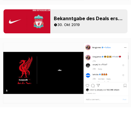
Bekanntgabe des Deals erst 2020? Liverpool & Nike gewinnen Rechtsstreit gegen New Balance
30. Okt 2019