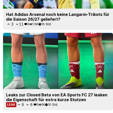
Hat Adidas Arsenal noch keine Langarm-Trikots für
die Saison 26/27 geliefert?
3
11
0
1.5K
10 Std.
Leaks zur Closed Beta von EA Sports FC 27 leaken
die Eigenschaft für extra kurze Stutzen
6
6
0
1K
10 Std.
LEAK