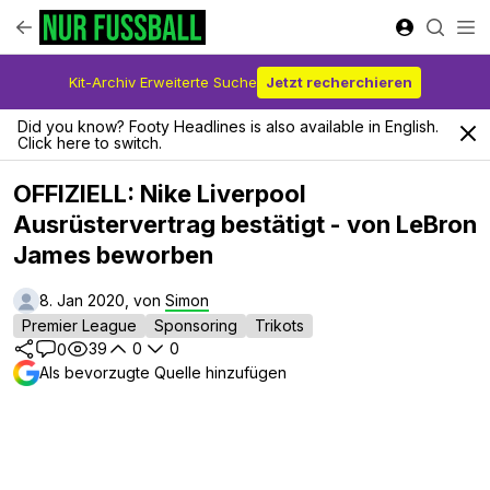
Kit-Archiv Erweiterte Suche
Jetzt recherchieren
Did you know? Footy Headlines is also available in English.
Click here to switch.
OFFIZIELL: Nike Liverpool
Ausrüstervertrag bestätigt - von LeBron
James beworben
8. Jan 2020, von
Simon
Premier League
Sponsoring
Trikots
39
0
0
0
Als bevorzugte Quelle hinzufügen