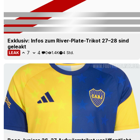
Exklusiv: Infos zum River-Plate-Trikot 27–28 sind
geleakt
7
4
0
1.4K
4 Std.
LEAK