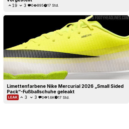
19
3
0
895
17 Std.
Limettenfarbene Nike Mercurial 2026 „Small Sided
Pack“-Fußballschuhe geleakt
3
3
0
1.6K
17 Std.
LEAK