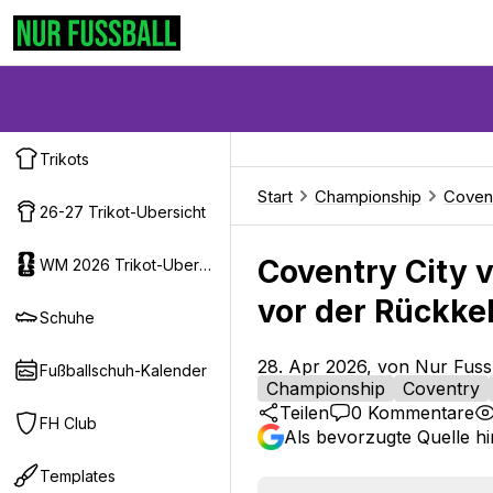
Trikots
Start
Championship
Coven
26-27 Trikot-Ubersicht
Coventry City 
WM 2026 Trikot-Ubersicht
vor der Rückke
Schuhe
28. Apr 2026, von Nur Fuss
Fußballschuh-Kalender
Championship
Coventry
Teilen
0
Kommentare
FH Club
Als bevorzugte Quelle h
Templates