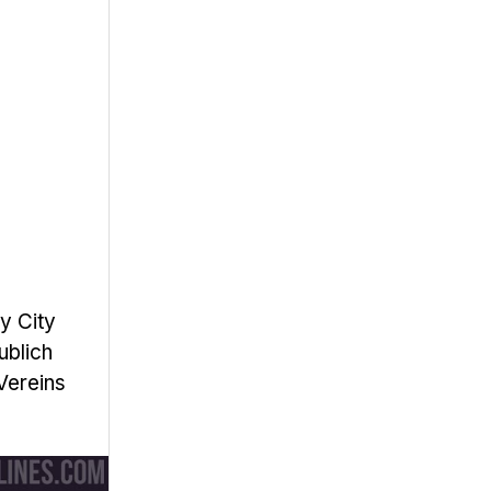
y City
ublich
Vereins