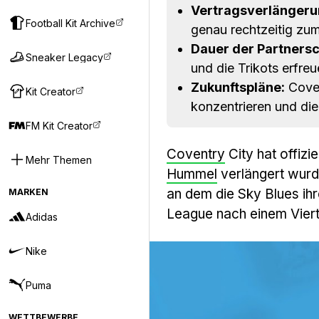
Vertragsverlängeru
Football Kit Archive
genau rechtzeitig zum
Dauer der Partnersc
Sneaker Legacy
und die Trikots erfreu
Zukunftspläne:
Coven
Kit Creator
konzentrieren und die
FM Kit Creator
Coventry
City hat offizi
Mehr Themen
Hummel
verlängert wurd
an dem die Sky Blues ihr
MARKEN
League nach einem Vierte
Adidas
Nike
Puma
WETTBEWERBE