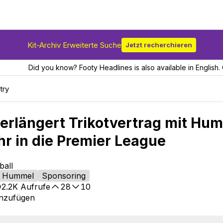
Kit-Archiv Erweiterte Suche
Jetzt recherchieren
Did you know? Footy Headlines is also available in English. 
try
verlängert Trikotvertrag mit Hu
hr in die Premier League
ball
Hummel
Sponsoring
2.2K
Aufrufe
28
10
inzufügen