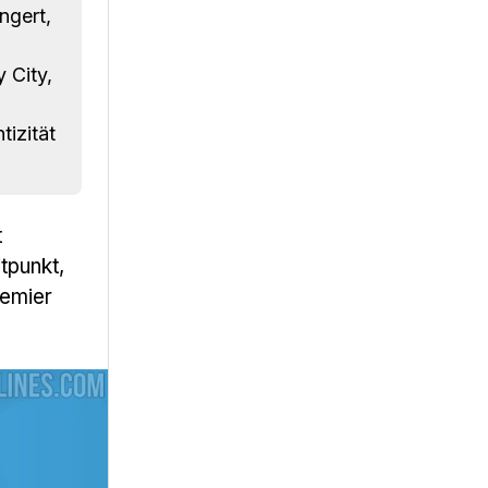
ngert,
 City,
izität
t
tpunkt,
remier