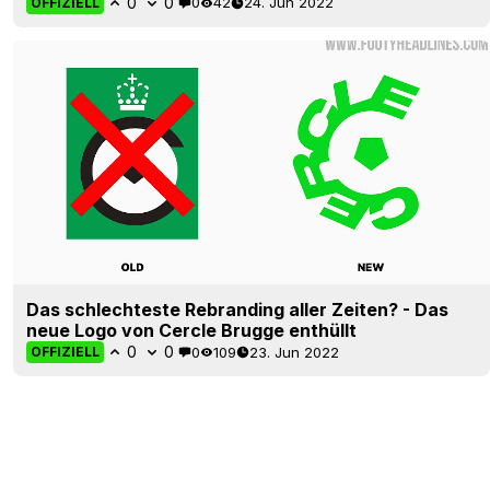
0
0
0
42
24. Jun 2022
OFFIZIELL
Das schlechteste Rebranding aller Zeiten? - Das
neue Logo von Cercle Brugge enthüllt
0
0
0
109
23. Jun 2022
OFFIZIELL