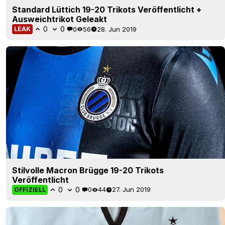
Standard Lüttich 19-20 Trikots Veröffentlicht +
Ausweichtrikot Geleakt
0
0
0
56
28. Jun 2019
LEAK
Stilvolle Macron Brügge 19-20 Trikots
Veröffentlicht
0
0
0
44
27. Jun 2019
OFFIZIELL