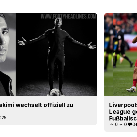
kimi wechselt offiziell zu
Liverpool
League g
2025
Fußballsc
0
0
0