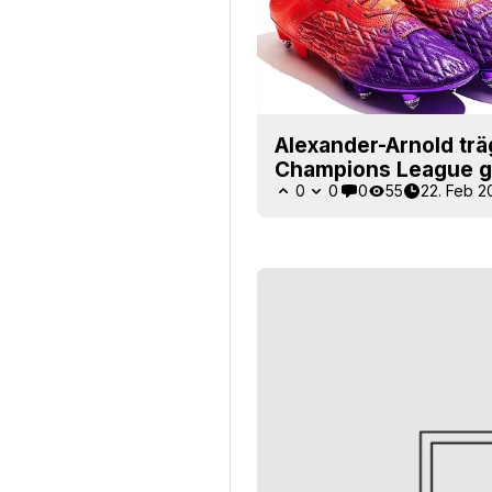
Alexander-Arnold trä
Champions League g
0
0
0
55
22. Feb 2