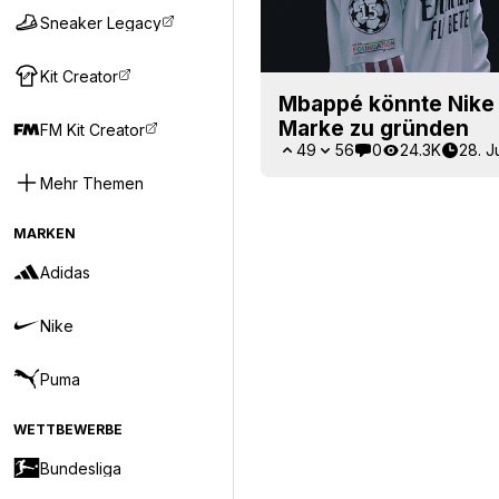
Sneaker Legacy
Kit Creator
Mbappé könnte Nike 
Marke zu gründen
FM Kit Creator
49
56
0
24.3K
28. J
Mehr Themen
MARKEN
Adidas
Nike
Puma
WETTBEWERBE
Bundesliga