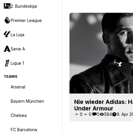
2. Bundesliga
Premier League
La Liga
Serie A
Ligue 1
TEAMS
Arsenal
Bayern München
Nie wieder Adidas: Ha
Under Armour
0
0
0
584
9. Apr 
Chelsea
FC Barcelona