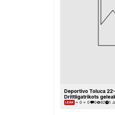
Deportivo Toluca 22
Drittligatrikots gelea
0
0
0
62
1. 
LEAK