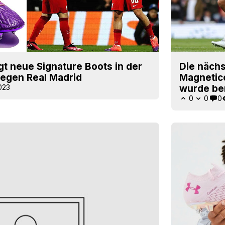
gt neue Signature Boots in der
Die näch
egen Real Madrid
Magnetico
023
wurde ber
0
0
0