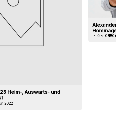
Alexander
Hommage 
0
0
0
-23 Heim-, Auswärts- und
kt
Jun 2022